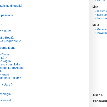
2007
(6)
:
nalismo di qualità
Link
Cultura 
Equo util
 passione
La retori
 ?
Meta
Validazi
o e la TV
Powere
lla Realtà
 a Cinque stelle
o
verno Monti
ll'Italia
lità ?
e voglio
anza per l'Italia
ra del Lodo Alfano
zi
enerale
edimento nel M5S
n votare ?
cnologia
User ID
o scomodo
Password