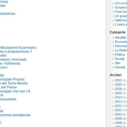
crisia
Chi ucci
star
Sciopero
Fuori tre
rasparenza
Un grand
Saldi inva
L'unica s
Categorie
Attualità
Economi
Informaz
ottizzazione ha prevalso
La Radi
ne o protezionismo ?
Politica
allo
Scuola
ostoso, insensato
Sito
e: Fallimento
cnico
Società
Archivi
tro
icipale Propria
2022
(1)
io del Terzo Mondo
2019
(1)
a del Paese
2018
(1)
l coraggio che non c'è
2015
(1)
ti
2014
(2)
nesauribile
2013
(10
2012
(15
e
2011
(16
ati
2010
(3)
conomia immateriale
2009
(9)
o
2008
(5)