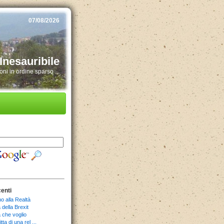
07/08/2026
Inesauribile
ni in ordine sparso ...
centi
o alla Realtà
della Brexit
 che voglio
tta di una rel ...