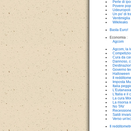
Perle di ipo
Povere pop
Udeuropoli
Un po' di t
Ventimiglia
Wikileaks
Basta Euro!
Economia :
Agcom
Agcom, la l
Competizio
Cura da cav
Dannoso, c
Destinazion
Governo te
Halloween
Il redditome
Imposta Mun
Italia pegg
L'Eutanasi
L'Italia e i
La cura Mon
La risorsa i
No TAV
Recession
Saldi invari
Verso un'e
Il redditometr