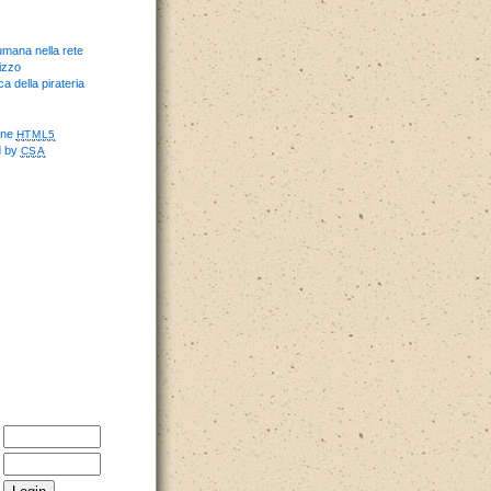
umana nella rete
izzo
ca della pirateria
one
HTML5
d by
CSA