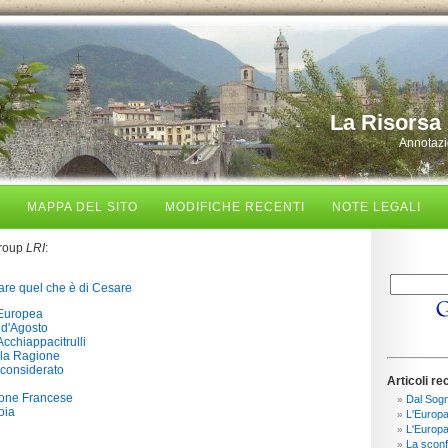
La Risorsa 
Annotazio
MAPPA DEL SITO
MODIFICHE RECENTI
NOTE LEGALI
group
LRI
:
re quel che è di Cesare
Europea
 d'Agosto
Acchiappacitrulli
lla Ragione
sconsiderato
Articoli re
ione Francese
Dal Sogn
oia
L'Europa 
L'Europa
La sconfi