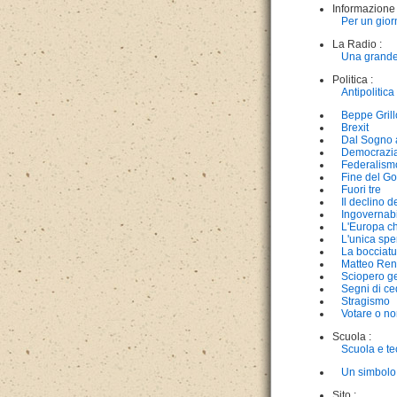
Informazione 
Per un gior
La Radio :
Una grande
Politica :
Antipolitica
Beppe Grill
Brexit
Dal Sogno a
Democrazia
Federalism
Fine del Go
Fuori tre
Il declino de
Ingovernabi
L'Europa ch
L'unica sper
La bocciatu
Matteo Ren
Sciopero g
Segni di c
Stragismo
Votare o no
Scuola :
Scuola e te
Un simbol
Sito :