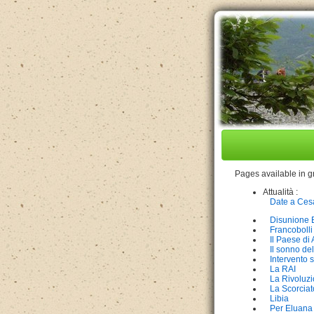
Pages available in 
Attualità :
Date a Cesa
Disunione 
Francobolli
Il Paese di 
Il sonno de
Intervento 
La RAI
La Rivoluz
La Scorciat
Libia
Per Eluana