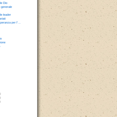
de Dio
 generale
e leader
riati
peranza per l' ...
a
ione
o
)
)
)