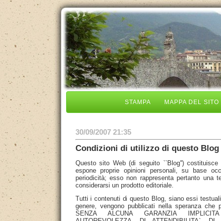
STAMPA
MAPPA DEL SITO
30/09/2007 21:35
Condizioni di utilizzo di questo Blog
Questo sito Web (di seguito ``Blog'') costituisce
espone proprie opinioni personali, su base oc
periodicità; esso non rappresenta pertanto una te
considerarsi un prodotto editoriale.
Tutti i contenuti di questo Blog, siano essi testuali
genere, vengono pubblicati nella speranza che p
SENZA ALCUNA GARANZIA IMPLICIT
AUTOREVOLEZZA, DI ATTENDIBILITA`, D