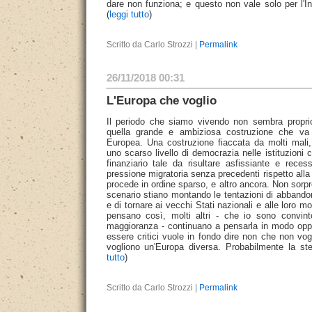
dare non funziona; e questo non vale solo per l'In
(
leggi tutto
)
Scritto da Carlo Strozzi |
Permalink
26/11/2018 00:31
L'Europa che voglio
Il periodo che siamo vivendo non sembra proprio
quella grande e ambiziosa costruzione che va
Europea. Una costruzione fiaccata da molti mali, 
uno scarso livello di democrazia nelle istituzioni 
finanziario tale da risultare asfissiante e reces
pressione migratoria senza precedenti rispetto al
procede in ordine sparso, e altro ancora. Non sorpr
scenario stiano montando le tentazioni di abbando
e di tornare ai vecchi Stati nazionali e alle loro m
pensano così, molti altri - che io sono convint
maggioranza - continuano a pensarla in modo opp
essere critici vuole in fondo dire non che non vo
vogliono un'Europa diversa. Probabilmente la s
tutto
)
Scritto da Carlo Strozzi |
Permalink