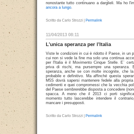
nonostante tutto continuano a darglieli. Ma ho l
ancora a lungo
.
Scritto da Carlo Strozzi |
Permalink
11/04/2013 08:11
L'unica speranza per l'Italia
Viste le condizioni in cui è ridotto il Paese, in un 
cui non si vede la fine ma solo una continua acce
per l'Italia è il Movimento Cinque Stelle. E` c
priva di rischi, ma pursempre una speranza.
speranza, anche se con molte incognite, che la
probabile e definitivo. Ma affinché questa spera
M5S dovrà sapersi mantenere fedele alla propria
cedimenti e quei compromessi che la vecchia poli
del Paese sembrerebbe disposta a concedere (nonos
spacca. A meno che il 2013 ci porti significa
momento tutto lascerebbe intendere il contrari
mancare i presupposti.
Scritto da Carlo Strozzi |
Permalink