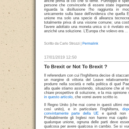
anche prima di ciò che si teme. Purtroppo è spes
persone che convincerle di essere state inganna
riguarda la disillusione l'ho raggiunta in m
unicamente sulla base dell'evidenza che quella 
unione ma solo una specie di alleanza tecnocrat
totalmente priva di una visione comune; una costr
l'avere adottato una moneta unica si è rivelato e
anziché una soluzione. L'Europa che volevo era ..
Scritto da Carlo Strozzi |
Permalink
17/01/2019 12:50
To Brexit or Not To Brexit ?
Il referendum con cui l'Inghilterra decise di stacca
un margine di vittoria del Leave relativament
produrre nella società e nella politica di quel P
alla quale stiamo assistendo, situazione che al
chiare prospettive di soluzione, e la mia opinione 
in questo articolo
, che vorrei avere scritto io.
Il Regno Unito (che mai come in questi ultimi mes
così unito), e in particolare l'Inghilterra,
dop
convintamente parte della UE
e quindi non c'
Probabilmente gli Inglesi non hanno mai capito
qualunque unione, ognuna delle parti deve esser
qualcosa per avere qualcosa in cambio. Se si vu