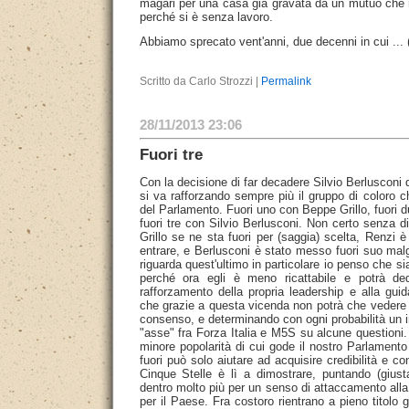
magari per una casa già gravata da un mutuo che n
perché si è senza lavoro.
Abbiamo sprecato vent'anni, due decenni in cui ...
Scritto da Carlo Strozzi |
Permalink
28/11/2013 23:06
Fuori tre
Con la decisione di far decadere Silvio Berlusconi 
si va rafforzando sempre più il gruppo di coloro ch
del Parlamento. Fuori uno con Beppe Grillo, fuori 
fuori tre con Silvio Berlusconi. Non certo senza di
Grillo se ne sta fuori per (saggia) scelta, Renzi è
entrare, e Berlusconi è stato messo fuori suo mal
riguarda quest'ultimo in particolare io penso che s
perché ora egli è meno ricattabile e potrà ded
rafforzamento della propria leadership e alla guida
che grazie a questa vicenda non potrà che vedere a
consenso, e determinando con ogni probabilità un in
"asse" fra Forza Italia e M5S su alcune questioni.
minore popolarità di cui gode il nostro Parlamento
fuori può solo aiutare ad acquisire credibilità e 
Cinque Stelle è lì a dimostrare, puntando (giust
dentro molto più per un senso di attaccamento all
per il Paese. Fra costoro rientrano a pieno titolo 