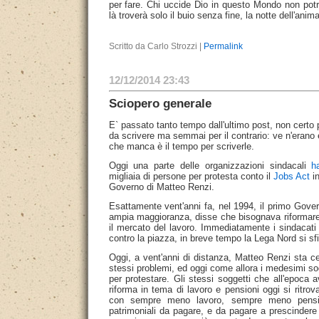
per fare. Chi uccide Dio in questo Mondo non potrà
là troverà solo il buio senza fine, la notte dell'anima
Scritto da Carlo Strozzi |
Permalink
12/12/2014 23:43
Sciopero generale
E` passato tanto tempo dall'ultimo post, non certo
da scrivere ma semmai per il contrario: ve n'erano 
che manca è il tempo per scriverle.
Oggi una parte delle organizzazioni sindacali
h
migliaia di persone per protesta conto il
Jobs Act
in
Governo di Matteo Renzi.
Esattamente vent'anni fa, nel 1994, il primo Gover
ampia maggioranza, disse che bisognava riformare 
il mercato del lavoro. Immediatamente i sindacati e
contro la piazza, in breve tempo la Lega Nord si sf
Oggi, a vent'anni di distanza, Matteo Renzi sta ce
stessi problemi, ed oggi come allora i medesimi so
per protestare. Gli stessi soggetti che all'epoca
riforma in tema di lavoro e pensioni oggi si ritr
con sempre meno lavoro, sempre meno pensi
patrimoniali da pagare, e da pagare a prescinder