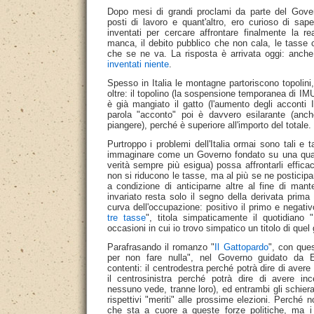
Dopo mesi di grandi proclami da parte del Govern
posti di lavoro e quant'altro, ero curioso di sa
inventati per cercare affrontare finalmente la re
manca, il debito pubblico che non cala, le tasse 
che se ne va. La risposta è arrivata oggi: anch
inventati niente
.
Spesso in Italia le montagne partoriscono topolin
oltre: il topolino (la sospensione temporanea di IM
è già mangiato il gatto (l'aumento degli accont
parola "acconto" poi è davvero esilarante (anch
piangere), perché è superiore all'importo del totale.
Purtroppo i problemi dell'Italia ormai sono tali e t
immaginare come un Governo fondato su una qua
verità sempre più esigua) possa affrontarli effi
non si riducono le tasse, ma al più se ne posticipa
a condizione di anticiparne altre al fine di manten
invariato resta solo il segno della derivata prima 
curva dell'occupazione: positivo il primo e negativ
tre tasse
", titola simpaticamente il quotidiano "
occasioni in cui io trovo simpatico un titolo di quel 
Parafrasando il romanzo "
Il Gattopardo
", con que
per non fare nulla", nel Governo guidato da E
contenti: il centrodestra perché potrà dire di avere
il centrosinistra perché potrà dire di avere inc
nessuno vede, tranne loro), ed entrambi gli schiera
rispettivi "meriti" alle prossime elezioni. Perché 
che sta a cuore a queste forze politiche, ma i 