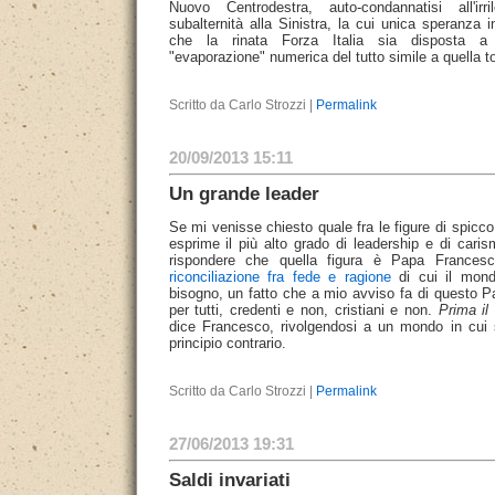
Nuovo Centrodestra, auto-condannatisi all'irr
subalternità alla Sinistra, la cui unica speranza i
che la rinata Forza Italia sia disposta a 
"evaporazione" numerica del tutto simile a quella t
Scritto da Carlo Strozzi |
Permalink
20/09/2013 15:11
Un grande leader
Se mi venisse chiesto quale fra le figure di spic
esprime il più alto grado di leadership e di cari
rispondere che quella figura è Papa Francesc
riconciliazione fra fede e ragione
di cui il mond
bisogno, un fatto che a mio avviso fa di questo P
per tutti, credenti e non, cristiani e non.
Prima il
dice Francesco, rivolgendosi a un mondo in cui 
principio contrario.
Scritto da Carlo Strozzi |
Permalink
27/06/2013 19:31
Saldi invariati