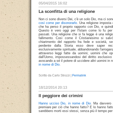
05/04/2015 16:02
La sconfitta di una religione
Non ci sono diversi Dei, c'è un solo Dio, ma ci son
così come per disonorarlo
. Una religione imposta 
che ha perso il proprio rapporto con Dio, e quindi
Questo è vero oggi per l'Islam come lo fu per 
passati. Una religione che si fa legge è una relig
fallimento. Così come il Cristianesimo si salvò
chiarimento del rapporto fra fede e società, se
perdente dalla Storia esso deve saper rec
esclusivamente spirituale, abbandonando l'arroganz
attraverso leggi fatte da uomini; uomini che op
dall'Uomo, impossessandosi del diritto esclusivo
avocando a sé il potere di uccidere altri uomini in
in nome di Dio
.
Scritto da Carlo Strozzi |
Permalink
18/12/2014 20:13
Il peggiore dei crimini
Hanno ucciso Dio, in nome di Dio
. Ma davvero 
premiare per ciò che hanno fatto? E lo hanno fatt
sarebbero morti essi stessi, senza più il tempo per