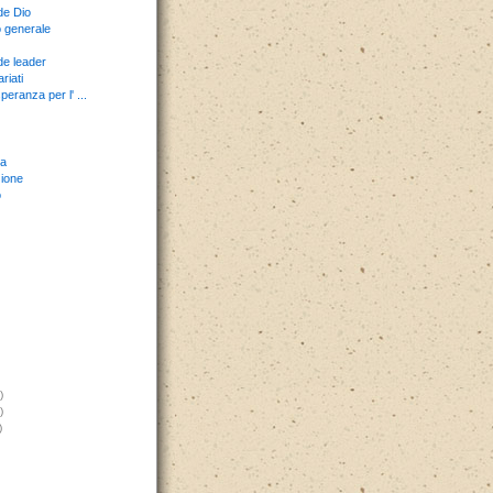
de Dio
 generale
e leader
riati
peranza per l' ...
a
ione
o
)
)
)