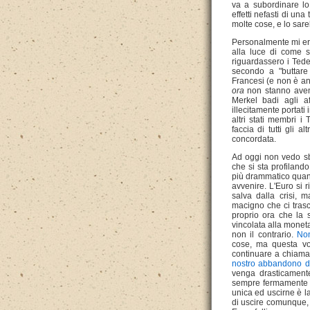
va a subordinare lo 
effetti nefasti di un
molte cose, e lo sar
Personalmente mi ero
alla luce di come s
riguardassero i Ted
secondo a "buttare 
Francesi (e non è an
ora
non stanno avend
Merkel badi agli af
illecitamente portati
altri stati membri 
faccia di tutti gli 
concordata.
Ad oggi non vedo sbo
che si sta profiland
più drammatico quant
avvenire. L'Euro si 
salva dalla crisi, 
macigno che ci trasc
proprio ora che la si
vincolata alla monet
non il contrario.
Non
cose, ma questa vo
continuare a chiama
nostro abbandono de
venga drasticamente
sempre fermamente op
unica ed uscirne è la
di uscire comunque, e