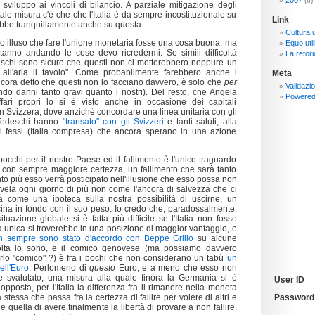
2007
(6)
sviluppo ai vincoli di bilancio. A parziale mitigazione degli
a tale misura c'è che che l'Italia è da sempre incostituzionale su
Link
ebbe tranquillamente anche su questa.
Cultura 
 illuso che fare l'unione monetaria fosse una cosa buona, ma
Equo util
tanno andando le cose devo ricredermi. Se simili difficoltà
La retori
eschi sono sicuro che questi non ci metterebbero neppure un
all'aria il tavolo". Come probabilmente farebbero anche i
Meta
cora detto che questi non lo facciano davvero, è solo che
per
Validazi
o danni tanto gravi quanto i nostri). Del resto, che Angela
Powere
fari propri lo si è visto anche in occasione dei capitali
 in Svizzera, dove anziché concordare una linea unitaria con gli
i Tedeschi hanno
"transato" con gli Svizzeri
e tanti saluti, alla
altri fessi (Italia compresa) che ancora sperano in una azione
cchi per il nostro Paese ed il fallimento è l'unico traguardo
o con sempre maggiore certezza, un fallimento che sarà tanto
o più esso verrà posticipato nell'illusione che esso possa non
rivela ogni giorno di più non come l'ancora di salvezza che ci
ma come una ipoteca sulla nostra possibilità di uscirne, un
ina in fondo con il suo peso. Io credo che, paradossalmente,
tuazione globale si è fatta più difficile se l'Italia non fosse
a unica si troverebbe in una posizione di maggior vantaggio, e
 sempre sono stato d'accordo con Beppe Grillo
su alcune
lta lo sono, e il comico genovese (ma possiamo davvero
rlo "comico" ?) è fra i pochi che non considerano un tabù
un
ll'Euro
. Perlomeno di
questo
Euro, e a meno che esso non
 svalutato, una misura alla quale finora la Germania si è
User ID
posta, per l'Italia la differenza fra il rimanere nella moneta
 stessa che passa fra la certezza di fallire per volere di altri e
Password
 quella di avere finalmente la libertà di provare a non fallire.