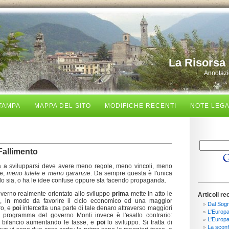
La Risorsa 
Annotazio
TAMPA
MAPPA DEL SITO
MODIFICHE RECENTI
NOTE LEGA
Fallimento
 a svilupparsi deve avere meno regole, meno vincoli, meno
te,
meno tutele e meno garanzie
. Da sempre questa è l'unica
e lo sia, o ha le idee confuse oppure sta facendo propaganda.
erno realmente orientato allo sviluppo
prima
mette in atto le
Articoli re
a, in modo da favorire il ciclo economico ed una maggior
Dal Sogn
ro, e
poi
intercetta una parte di tale denaro attraverso maggiori
L'Europa 
Il programma del governo Monti invece è l'esatto contrario:
L'Europa
i bilancio aumentando le tasse, e
poi
lo sviluppo. Si tratta di
La sconfi