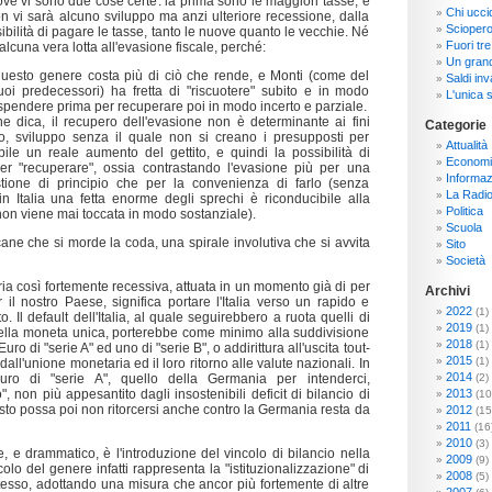
e vi sono due cose certe: la prima sono le maggiori tasse, e
Chi ucci
 vi sarà alcuno sviluppo ma anzi ulteriore recessione, dalla
Sciopero
ibilità di pagare le tasse, tanto le nuove quanto le vecchie. Né
Fuori tre
lcuna vera lotta all'evasione fiscale, perché:
Un grand
 questo genere costa più di ciò che rende, e Monti (come del
Saldi inva
uoi predecessori) ha fretta di "riscuotere" subito e in modo
L'unica s
 spendere prima per recuperare poi in modo incerto e parziale.
e dica, il recupero dell'evasione non è determinante ai fini
Categorie
po, sviluppo senza il quale non si creano i presupposti per
Attualità
ile un reale aumento del gettito, e quindi la possibilità di
Economi
er "recuperare", ossia contrastando l'evasione più per una
Informaz
stione di principio che per la convenienza di farlo (senza
La Radi
n Italia una fetta enorme degli sprechi è riconducibile alla
Politica
 non viene mai toccata in modo sostanziale).
Scuola
ne che si morde la coda, una spirale involutiva che si avvita
Sito
Società
ria così fortemente recessiva, attuata in un momento già di per
Archivi
r il nostro Paese, significa portare l'Italia verso un rapido e
2022
(1)
. Il default dell'Italia, al quale seguirebbero a ruota quelli di
2019
(1)
" della moneta unica, porterebbe come minimo alla suddivisione
2018
(1)
Euro di "serie A" ed uno di "serie B", o addirittura all'uscita tout-
2015
(1)
dall'unione monetaria ed il loro ritorno alle valute nazionali. In
2014
Euro di "serie A", quello della Germania per intenderci,
(2)
", non più appesantito dagli insostenibili deficit di bilancio di
2013
(10
esto possa poi non ritorcersi anche contro la Germania resta da
2012
(15
2011
(16
2010
(3)
 e drammatico, è l'introduzione del vincolo di bilancio nella
2009
(9)
olo del genere infatti rappresenta la "istituzionalizzazione" di
2008
(5)
stesso, adottando una misura che ancor più fortemente di altre