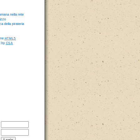
umana nella rete
izzo
ca della pirateria
one
HTML5
d by
CSA