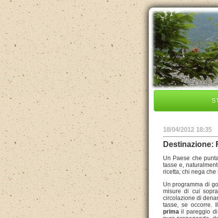
S
18/04/2012 18:35
Destinazione: 
Un Paese che punta
tasse e, naturalmen
ricetta; chi nega ch
Un programma di gov
misure di cui sopr
circolazione di dena
tasse, se occorre. 
prima
il pareggio d