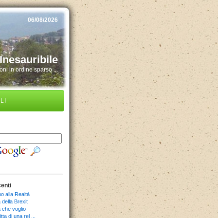
06/08/2026
Inesauribile
ni in ordine sparso ...
LI
centi
o alla Realtà
della Brexit
 che voglio
tta di una rel ...