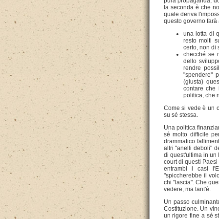
pura propaganda, dov
la seconda è che non
quale deriva l'imposs
questo governo farà a
una lotta di
resto molti s
certo, non di
checché se n
dello svilup
rendre possib
"spendere" p
(giusta) que
contare che i
politica, che
Come si vede è un ca
su sé stessa.
Una politica finanzia
sé molto difficile pe
drammatico fallimento
altri "anelli deboli
di quest'ultima in un 
court di questi Paesi 
entrambi i casi l'
"spiccherebbe il volo
chi "lascia". Che qu
vedere, ma tant'è.
Un passo culminante,
Costituzione. Un vinc
un rigore fine a sé 