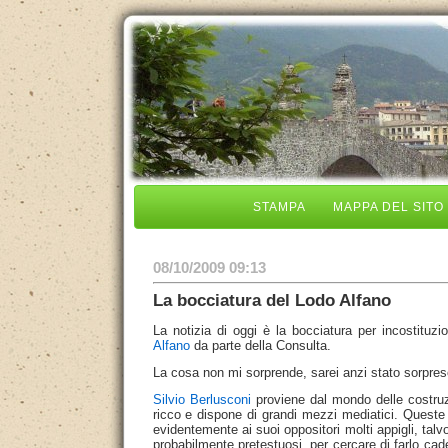
STAMPA
MAPPA DEL SITO
08/10/2009 09:13
La bocciatura del Lodo Alfano
La notizia di oggi è la bocciatura per incostituzi
Alfano
da parte della Consulta.
La cosa non mi sorprende, sarei anzi stato sorpreso
Silvio Berlusconi
proviene dal mondo delle costruzi
ricco e dispone di grandi mezzi mediatici. Queste 
evidentemente ai suoi oppositori molti appigli, talvo
probabilmente pretestuosi, per cercare di farlo ca