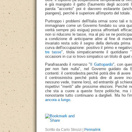
è già mangiato il gatto (l'aumento degli accont
parola "acconto" poi è davvero esilarante (anch
piangere), perché è superiore all'importo del totale.
Purtroppo i problemi dell'Italia ormai sono tali e t
immaginare come un Governo fondato su una qua
verità sempre più esigua) possa affrontarli effi
non si riducono le tasse, ma al più se ne posticipa
a condizione di anticiparne altre al fine di manten
invariato resta solo il segno della derivata prima 
curva dell'occupazione: positivo il primo e negativ
tre tasse
", titola simpaticamente il quotidiano "
occasioni in cui io trovo simpatico un titolo di quel 
Parafrasando il romanzo "
Il Gattopardo
", con que
per non fare nulla", nel Governo guidato da E
contenti: il centrodestra perché potrà dire di avere
il centrosinistra perché potrà dire di avere inc
nessuno vede, tranne loro), ed entrambi gli schiera
rispettivi "meriti" alle prossime elezioni. Perché 
che sta a cuore a queste forze politiche, ma i 
nonostante tutto continuano a darglieli. Ma ho l
ancora a lungo
.
Scritto da Carlo Strozzi |
Permalink