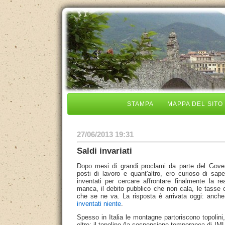
STAMPA
MAPPA DEL SITO
27/06/2013 19:31
Saldi invariati
Dopo mesi di grandi proclami da parte del Govern
posti di lavoro e quant'altro, ero curioso di sa
inventati per cercare affrontare finalmente la re
manca, il debito pubblico che non cala, le tasse 
che se ne va. La risposta è arrivata oggi: anch
inventati niente
.
Spesso in Italia le montagne partoriscono topolin
oltre: il topolino (la sospensione temporanea di IM