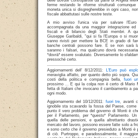
delle dovute contropartite da parte di Angela Mer
ferme restando le riforme strutturali comunque n
moneta unica si disgregherebbe in ogni caso, no
fiscale abbattutasi sulle nostre teste.
A mio avviso l'unica via per salvare l'Euro
accompagnata da una maggior integrazione ed un
fiscali e di bilancio degli Stati membri. A q
Giuseppe Garibaldi, "qui si fa l'Europa o si muore"
vanno rivisti per mettere la BCE in grado di fare
banche centrali possono fare. E se non sarà 
saranno i falsari, ma qualcuno dovrà necessaria
*dovrà* essere svalutato. Diversamente lo sfalda
pressoché certo.
Aggiornamenti dell' 8/12/2011:
L'Euro può espl
meraviglia affatto, per quanto detto più sopra. Quan
costi della politica e compagnia bella,
fuori u
prossimo ... E qui la colpa non è certo di Mario 
fetta di Italiani che invocano il cambiamento a par
ogni modo.
Aggiornamento del 10/12/2011:
fuori tre
, avanti 
ignobile sta scavando la fossa del Paese, com
punto il vero problema del governo di Monti è 
per il Parlamento, per *questo* Parlamento. U
quella delle pensioni, e quella altrettanto dras
mercato del lavoro, possono essere fatte solo a fro
e sono certo che il governo presieduto a Monti è
di ciò. Purtroppo, e paradossalmente, il maggio