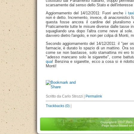
costituito dal Parlamento Italiano, troppo permeat
scarsamente dal senso dello Stato e dell'interesse
Aggiornamento del 14/12/2011: Fuori anche
i tax
non è detto. Incremento, invece, di anacronistici f
questa fosse ancora il cardine del pluralismo 
Praticamente tutte le misure diverse dalle tasse 
squagliando una dopo l'altra come neve al sole.
davvero dietro l'angolo, e non per colpa di Monti, ma
Secondo aggiornamento del 14/12/2011: il "per ora" 
farmacie, è durato lo spazio di un mattino. Ora 
come se non bastasse, solo stamattina mi ero tra
"adesso mancano solo le sigarette", come battu
qua
! Benzina e sigarette, ecco a cosa si è ridotto
Monti!
Scritto da Carlo Strozzi |
Permalink
Trackbacks (0)
|
Copyright
© 2007,2008
Page layout based on