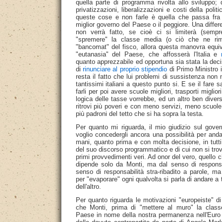
quella parte di programma rivolta allo sviluppo; 
privatizzazioni, liberalizzazioni e costi della politi
queste cose e non farle è quella che passa fra 
miglior governo del Paese o il peggiore. Una diffe
non verrà fatto, se cioè ci si limiterà (semp
"spremere" la classe media (o ciò che ne r
"bancomat" del fisco, allora questa manovra equiv
"eutanasia" del Paese, che affosserà l'Italia e
quanto apprezzabile ed opportuna sia stata la dec
di
rinunciare al proprio stipendio
di Primo Ministro i
resta il fatto che lui problemi di sussistenza no
tantissimi italiani a questo punto si. E se il fare s
farli per poi avere scuole migliori, trasporti miglio
logica delle tasse vorrebbe, ed un altro ben divers
ritrovi più poveri e con meno servizi, meno scuol
più padroni del tetto che si ha sopra la testa.
Per quanto mi riguarda, il mio giudizio sul gov
voglio concedergli ancora una possibilità per and
mani, quanto prima e con molta decisione, in tutt
del suo discorso programmatico e di cui non si trova
primi provvedimenti veri. Ad onor del vero, quello c
dipende solo da Monti, ma dal senso di responsa
senso di responsabilità stra-ribadito a parole, 
per "evaporare" ogni qualvolta si parla di andare a t
dell'altro.
Per quanto riguarda le motivazioni "europeiste" d
che Monti, prima di "mettere al muro" la clas
Paese in nome della nostra permanenza nell'Euro 