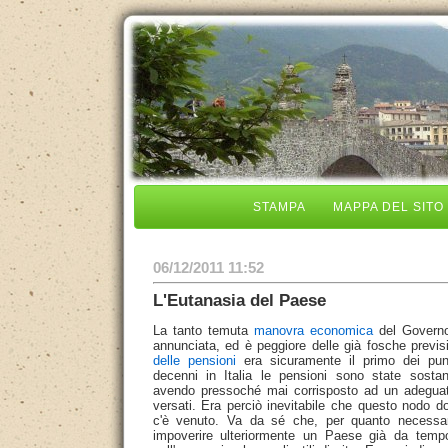
STAMPA
MAPPA DEL SITO
06/12/2011 11:52
L'Eutanasia del Paese
La tanto temuta
manovra economica
del Governo
annunciata, ed è peggiore delle già fosche previs
delle pensioni
era sicuramente il primo dei punt
decenni in Italia le pensioni sono state sostan
avendo pressoché mai corrisposto ad un adeguat
versati. Era perciò inevitabile che questo nodo d
c'è venuto. Va da sé che, per quanto necessar
impoverire ulteriormente un Paese già da tempo