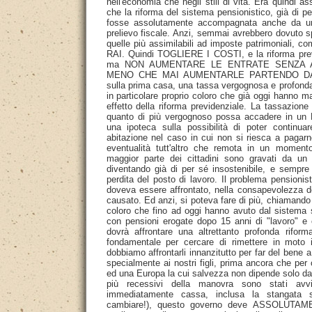
nell'economia che negli stili di vita. Era quindi a
che la riforma del sistema pensionistico, già di p
fosse assolutamente accompagnata anche da u
prelievo fiscale. Anzi, semmai avrebbero dovuto sp
quelle più assimilabili ad imposte patrimoniali, co
RAI. Quindi TOGLIERE I COSTI, e la riforma prev
ma NON AUMENTARE LE ENTRATE SENZA A
MENO CHE MAI AUMENTARLE PARTENDO DA 
sulla prima casa, una tassa vergognosa e profond
in particolare proprio coloro che già oggi hanno ma
effetto della riforma previdenziale. La tassazione
quanto di più vergognoso possa accadere in un 
una ipoteca sulla possibilità di poter continua
abitazione nel caso in cui non si riesca a pagarne 
eventualità tutt'altro che remota in un momen
maggior parte dei cittadini sono gravati da u
diventando già di per sé insostenibile, e sempr
perdita del posto di lavoro. Il problema pensionis
doveva essere affrontato, nella consapevolezza 
causato. Ed anzi, si poteva fare di più, chiamando
coloro che fino ad oggi hanno avuto dal sistema so
con pensioni erogate dopo 15 anni di "lavoro" e
dovrà affrontare una altrettanto profonda rifor
fondamentale per cercare di rimettere in moto
dobbiamo affrontarli innanzitutto per far del bene a
specialmente ai nostri figli, prima ancora che per
ed una Europa la cui salvezza non dipende solo da 
più recessivi della manovra sono stati avvi
immediatamente cassa, inclusa la stangata s
cambiare!), questo governo deve ASSOLUTAME