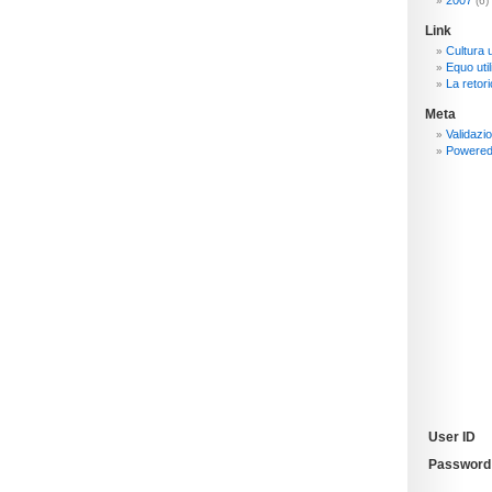
2007
(6)
Link
Cultura 
Equo util
La retori
Meta
Validazi
Powere
User ID
Password