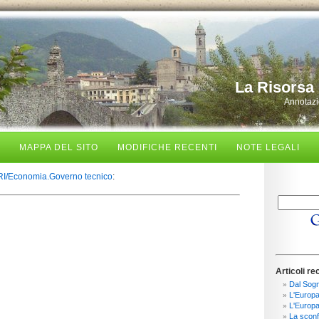
La Risorsa 
Annotazio
MAPPA DEL SITO
MODIFICHE RECENTI
NOTE LEGALI
RI/Economia.Governo tecnico
:
Articoli re
Dal Sogn
L'Europa 
L'Europa
La sconfi