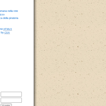
umana nella rete
izzo
ca della pirateria
one
HTML5
d by
CSA