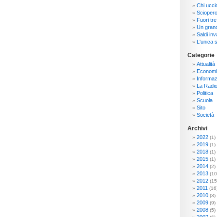
Chi ucci
Sciopero
Fuori tre
Un grand
Saldi inva
L'unica s
Categorie
Attualità
Economi
Informaz
La Radi
Politica
Scuola
Sito
Società
Archivi
2022
(1)
2019
(1)
2018
(1)
2015
(1)
2014
(2)
2013
(10
2012
(15
2011
(16
2010
(3)
2009
(9)
2008
(5)