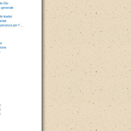
de Dio
 generale
e leader
riati
peranza per l' ...
a
ione
o
)
)
)