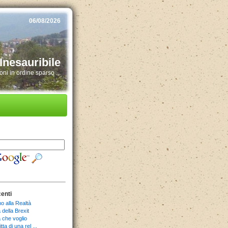
06/08/2026
Inesauribile
ni in ordine sparso ...
centi
o alla Realtà
della Brexit
 che voglio
tta di una rel ...