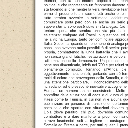
Internet, con la sua enorme capacità di crear
politica, e che rappresenta un fenomeno davvero s
sta facendo sì che mentre la vera Rivoluzione Fr
prima di produrre tutti i suoi effetti anche oltre i
tutto sembra avvenire in settimane, addirittura
comunicare porta però con sé anche un serio
sapere che vi sono posti dove si sta meglio
. Ciò 
tentare quella che sembra una via più facile 
esistenza: emigrare dai Paesi in questione ed a
nella vicina Europa, tanto per cominciare approda
Italia. Secoli fa, quando un fenomeno di analoga po
popoli non avevano molta possibilità di scelta: po
propria, combattendo la lunga battaglia che li av
non senza grandi fatiche, restaurazioni e percorsi
l'affermazione della democrazia. Un processo ch
bene non dimenticarlo, iniziò nel '700 e per taluni s
pienamente compiuto. Tornando all'Africa, c'è
oggettivamente insostenibili, portando con sé ter
molti di coloro che provengono dalla Somalia, o dal
una attenzione particolare, il riconoscimento dello
richiedano, ed è pressoché inevitabile accoglierne in
Europa, un numero anche consistente. Molto 
approfitta della situazione di caos e di vuoto di p
Paesi come la Tunisia, in cui non vi è alcuna gu
può iniziare un percorso di transizione, certam
poco ha a che spartire con situazioni davvero 
Libia (dove peraltro, chi può, dovrebbe comun
combattere e a dare manforte ai propri connazion
altrove lasciandoli soli a togliere le castagne 
Somalia ed Eritrea a parte, per tutti gli altri il pr