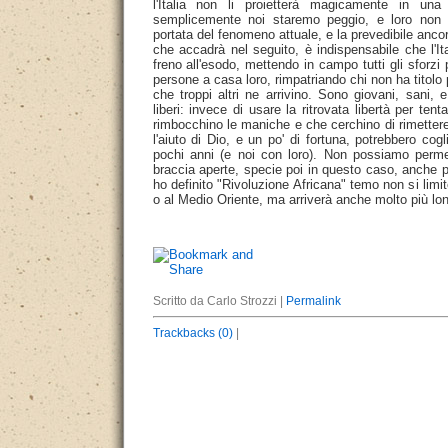
l'Italia non li proietterà magicamente in una
semplicemente noi staremo peggio, e loro non 
portata del fenomeno attuale, e la prevedibile anco
che accadrà nel seguito, è indispensabile che l'I
freno all'esodo, mettendo in campo tutti gli sforzi 
persone a casa loro, rimpatriando chi non ha titolo
che troppi altri ne arrivino. Sono giovani, sani,
liberi: invece di usare la ritrovata libertà per tent
rimbocchino le maniche e che cerchino di rimettere
l'aiuto di Dio, e un po' di fortuna, potrebbero cogli
pochi anni (e noi con loro). Non possiamo permett
braccia aperte, specie poi in questo caso, anche 
ho definito "Rivoluzione Africana" temo non si limite
o al Medio Oriente, ma arriverà anche molto più lon
Scritto da Carlo Strozzi |
Permalink
Trackbacks (0)
|