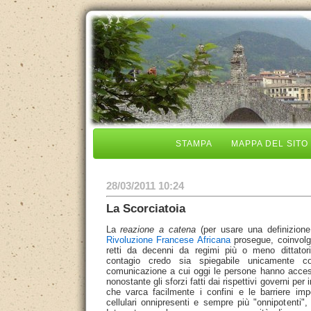
STAMPA
MAPPA DEL SITO
28/03/2011 10:24
La Scorciatoia
La
reazione a catena
(per usare una definizion
Rivoluzione Francese Africana
prosegue, coinvolge
retti da decenni da regimi più o meno dittatori
contagio credo sia spiegabile unicamente co
comunicazione a cui oggi le persone hanno acces
nonostante gli sforzi fatti dai rispettivi governi per 
che varca facilmente i confini e le barriere impo
cellulari onnipresenti e sempre più "onnipotenti"