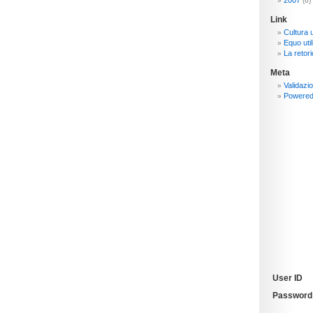
2007
(6)
Link
Cultura 
Equo util
La retori
Meta
Validazi
Powere
User ID
Password