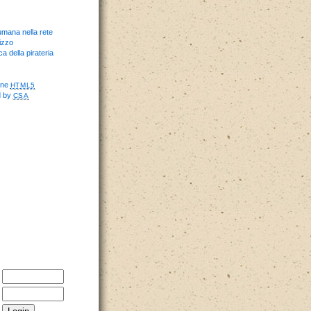
umana nella rete
izzo
ca della pirateria
one
HTML5
d by
CSA