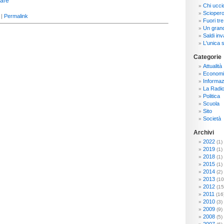
Chi ucci
Sciopero
 |
Permalink
Fuori tre
Un grand
Saldi inva
L'unica s
Categorie
Attualità
Economi
Informaz
La Radi
Politica
Scuola
Sito
Società
Archivi
2022
(1)
2019
(1)
2018
(1)
2015
(1)
2014
(2)
2013
(10
2012
(15
2011
(16
2010
(3)
2009
(9)
2008
(5)