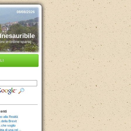
08/08/2026
Inesauribile
ni in ordine sparso ...
LI
centi
o alla Realtà
della Brexit
 che voglio
tta di una rel ...