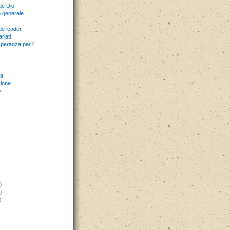
de Dio
 generale
e leader
riati
peranza per l' ...
a
ione
o
)
)
)