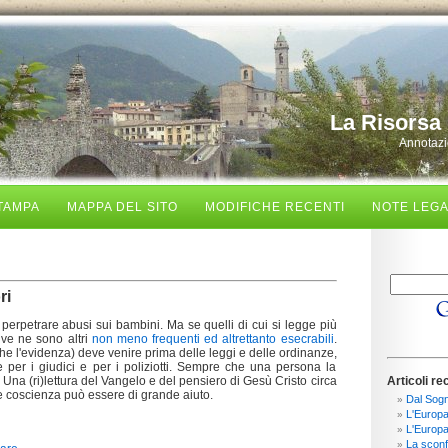
La Risorsa 
Annotazio
TAMPA
MAPPA DEL SITO
MODIFICHE RECENTI
NOTE LEGA
ri
 perpetrare abusi sui bambini. Ma se quelli di cui si legge più
 ve ne sono altri
non meno frequenti ed altrettanto esecrabili
.
he l'evidenza) deve venire prima delle leggi e delle ordinanze,
 per i giudici e per i poliziotti. Sempre che una persona la
 Una (ri)lettura del Vangelo e del pensiero di Gesù Cristo circa
Articoli re
 e coscienza può essere di grande aiuto.
Dal Sogn
L'Europa 
L'Europa
La sconfi