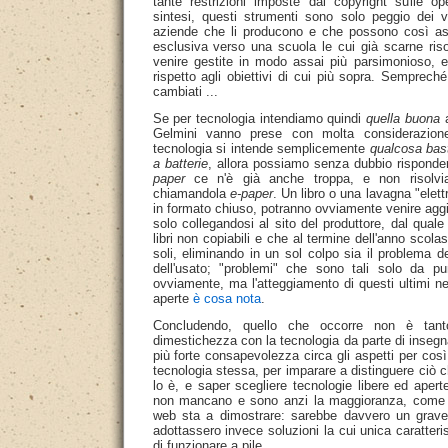
tante restrizioni imposte dal copyright sulle o
sintesi, questi strumenti sono solo peggio dei v
aziende che li producono e che possono così assi
esclusiva verso una scuola le cui già scarne riso
venire gestite in modo assai più parsimonioso, e 
rispetto agli obiettivi di cui più sopra. Sempreché
cambiati ...
Se per tecnologia intendiamo quindi
quella buona
a
Gelmini vanno prese con molta considerazion
tecnologia si intende semplicemente
qualcosa bast
a batterie
, allora possiamo senza dubbio rispond
paper
ce n'è già anche troppa, e non risolvi
chiamandola
e-paper
. Un libro o una lavagna "elett
in formato chiuso, potranno ovviamente venire agg
solo collegandosi al sito del produttore, dal quale
libri non copiabili e che al termine dell'anno scol
soli, eliminando in un sol colpo sia il problema 
dell'usato; "problemi" che sono tali solo da pun
ovviamente, ma l'atteggiamento di questi ultimi nei
aperte
è cosa nota
.
Concludendo, quello che occorre non è tant
dimestichezza con la tecnologia da parte di insegn
più forte consapevolezza circa gli aspetti per così
tecnologia stessa, per imparare a distinguere ciò
lo è, e saper scegliere tecnologie libere ed aper
non mancano e sono anzi la maggioranza, come i
web sta a dimostrare: sarebbe davvero un grave 
adottassero invece soluzioni la cui unica caratteri
di funzionare a pile.