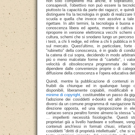
non solo competenti ma anche, e soprattutto,
consapevoli, l'obiettivo non può essere la tecnol
piuttosto la capacità da parte dei ragazzi, e quindi 
distinguere fra la tecnologia in grado di realizzare
scuola e quella che invece non assolve a tale
rigettare. In altri termini, la tecnologia è buona
conoscenza libera ed aperta, mentre è cattiva
riproporre in versione elettronica vecchi schemi
cultura, schemi che si snodano lungo un percorso 
i testi, a chi li redige, ed infine a chi li pubblica i
sul mercato. Quest'ultimo, in particolare, forte 
"rubinetto" della conoscenza, è in grado di condi
la catena di cui sopra, decidendo in modo arbitrar
più o meno malcelate forme di "cartello", i valo
velocità di
obsolescenza programmata
dei test
dipendere dalle convenienze proprie o di catego
diffusione della conoscenza e l'opera educativa del
Quindi, mentre la pubblicazione di contenuti 
fruibili da chiunque ed in qualunque luogo
disponibili, liberamente copiabili, modificabili e 
minime di copyright
, costituirebbe un passo da gig
l'adozione dei cosiddetti
e-books
ed altri disposi
diversi da un comune programma di navigazione W
direzione opposta, ed una riproposizione in ele
cartaceo senza peraltro fornire almeno la stessa "uti
... impellenti necessità fisiologiche. Questi s
proprietari già a livello hardware e software, ve
contenuti anch'essi in formati chiusi, infarciti d
cosiddetti "diritti di proprietà intellettuale", che si