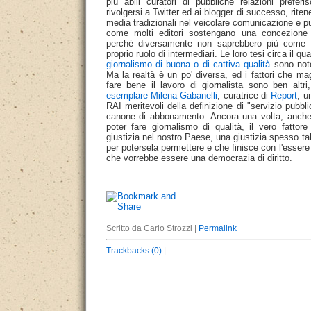
più abili curatori di pubbliche relazioni prefe
rivolgersi a Twitter ed ai blogger di successo, riten
media tradizionali nel veicolare comunicazione e pub
come molti editori sostengano una concezione 
perché diversamente non saprebbero più come
proprio ruolo di intermediari. Le loro tesi circa il qu
giornalismo di buona o di cattiva qualità
sono note
Ma la realtà è un po' diversa, ed i fattori che m
fare bene il lavoro di giornalista sono ben alt
esemplare Milena Gabanelli
, curatrice di
Report
, u
RAI meritevoli della definizione di "servizio pubb
canone di abbonamento. Ancora una volta, anche ri
poter fare giornalismo di qualità, il vero fattore
giustizia nel nostro Paese, una giustizia spesso tale
per potersela permettere e che finisce con l'essere 
che vorrebbe essere una democrazia di diritto.
Scritto da Carlo Strozzi |
Permalink
Trackbacks (0)
|