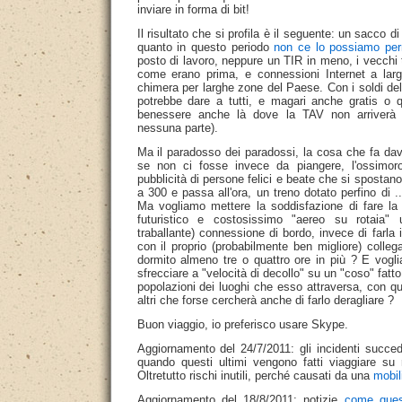
inviare in forma di bit!
Il risultato che si profila è il seguente: un sacco di
quanto in questo periodo
non ce lo possiamo per
posto di lavoro, neppure un TIR in meno, i vecchi t
come erano prima, e connessioni Internet a la
chimera per larghe zone del Paese. Con i soldi del
potrebbe dare a tutti, e magari anche gratis o 
benessere anche là dove la TAV non arriverà 
nessuna parte).
Ma il paradosso dei paradossi, la cosa che fa davv
se non ci fosse invece da piangere, l'ossimor
pubblicità di persone felici e beate che si sposta
a 300 e passa all'ora, un treno dotato perfino di .
Ma vogliamo mettere la soddisfazione di fare la
futuristico e costosissimo "aereo su rotaia" 
traballante) connessione di bordo, invece di farla 
con il proprio (probabilmente ben migliore) col
dormito almeno tre o quattro ore in più ? E vogl
sfrecciare a "velocità di decollo" su un "coso" fatto a
popolazioni dei luoghi che esso attraversa, con qu
altri che forse cercherà anche di farlo deragliare ?
Buon viaggio, io preferisco usare Skype.
Aggiornamento del 24/7/2011: gli incidenti succe
quando questi ultimi vengono fatti viaggiare su
Oltretutto rischi inutili, perché causati da una
mobili
Aggiornamento del 18/8/2011: notizie
come ques