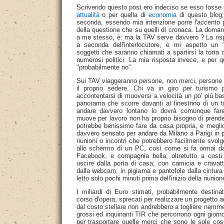
Scrivendo questo post ero indeciso se esso fosse p
attualità
o per quella di
economia
di questo blog;
seconda, essendo mia intenzione porre l'accento p
della questione che su quelli di cronaca. La doman
a me stesso, è: ma la TAV serve davvero ? La ri
a seconda dell'interlocutore, e mi aspetto un 
soggetti che saranno chiamati a spartirsi la torta 
numerosi politici. La mia risposta invece, e per 
"probabilmente no".
Sui TAV viaggeranno persone, non merci, persone c
il proprio sedere. Chi va in giro per turismo
accontentarsi di muoversi a velocità un po' più b
panorama che scorre davanti al finestrino di un 
andare davvero lontano lo dovrà comunque fare
muove per lavoro non ha proprio bisogno di prender
potrebbe benissimo fare da casa propria, e megl
davvero sensato per andare da Milano a Parigi in 
riunioni o incontri che potrebbero facilmente svolg
allo schermo di un PC, così come si fa ormai d
Facebook, e compagnia bella; oltretutto a costi
uscire dalla porta di casa, con camicia e cravatt
dalla webcam, in pigiama e pantofole dalla cintura 
letto solo pochi minuti prima dell'inizio della riunion
I miliardi di Euro stimati, probabilmente destina
corso d'opera, sprecati per realizzare un progetto 
dal costo stellare non andrebbero a togliere nemm
grossi ed inquinanti TIR che percorrono ogni giorno 
per trasportare quelle merci che sono le sole cos