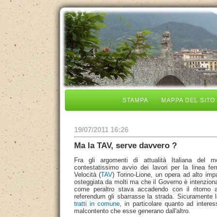
STAMPA
MAPPA DEL SITO
19/07/2011 16:26
Ma la TAV, serve davvero ?
Fra gli argomenti di attualità Italiana del
contestatissimo avvio dei lavori per la linea fer
Velocità (
TAV
) Torino-Lione, un opera ad alto imp
osteggiata da molti ma che il Governo è intenzion
come peraltro stava accadendo con il ritorno 
referendum gli sbarrasse la strada. Sicuramente
tratti in comune
, in particolare quanto ad intere
malcontento che esse generano dall'altro.