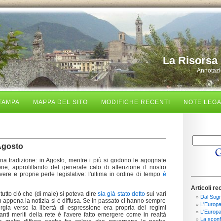
La Risorsa 
Annotazio
TAMPA
MAPPA DEL SITO
MODIFICHE RECENTI
NOTE LEGA
Agosto
na tradizione: in Agosto, mentre i più si godono le agognate
lone, approfittando del generale calo di attenzione il nostro
ere e proprie perle legislative: l'ultima in ordine di tempo
è
Articoli re
utto ciò che (di male) si poteva dire
sia già stato detto
sui vari
Dal Sogn
non appena la notizia si è diffusa. Se in passato ci hanno sempre
L'Europa 
ergia verso la libertà di espressione era propria dei regimi
L'Europa
 tanti meriti della rete è l'avere fatto emergere come in realtà
La sconfi