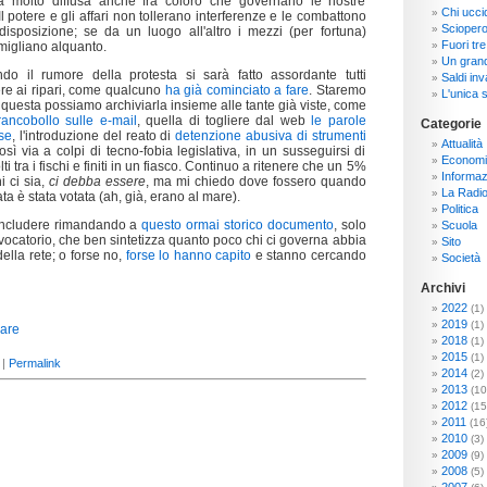
ia molto diffusa anche fra coloro che governano le nostre
Chi ucci
 potere e gli affari non tollerano interferenze e le combattono
Sciopero
disposizione; se da un luogo all'altro i mezzi (per fortuna)
Fuori tre
omigliano alquanto.
Un grand
o il rumore della protesta si sarà fatto assordante tutti
Saldi inva
re ai ripari, come qualcuno
ha già cominciato a fare
. Staremo
L'unica s
 questa possiamo archiviarla insieme alle tante già viste, come
rancobollo sulle e-mail
, quella di togliere dal web
le parole
Categorie
se
, l'introduzione del reato di
detenzione abusiva di strumenti
Attualità
così via a colpi di tecno-fobia legislativa, in un susseguirsi di
Economi
lti tra i fischi e finiti in un fiasco. Continuo a ritenere che un 5%
Informaz
i ci sia,
ci debba essere
, ma mi chiedo dove fossero quando
La Radi
ata è stata votata (ah, già, erano al mare).
Politica
oncludere rimandando a
questo ormai storico documento
, solo
Scuola
catorio, che ben sintetizza quanto poco chi ci governa abbia
Sito
ella rete; o forse no,
forse lo hanno capito
e stanno cercando
Società
Archivi
2022
(1)
2019
(1)
2018
(1)
2015
(1)
 |
Permalink
2014
(2)
2013
(10
2012
(15
2011
(16
2010
(3)
2009
(9)
2008
(5)