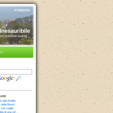
07/08/2026
Inesauribile
ni in ordine sparso ...
LI
centi
o alla Realtà
della Brexit
 che voglio
tta di una rel ...