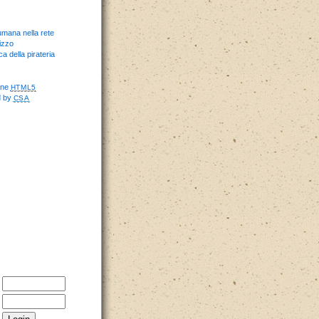
umana nella rete
izzo
ca della pirateria
one
HTML5
d by
CSA