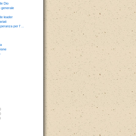
de Dio
 generale
e leader
riati
peranza per l' ...
a
ione
o
)
)
)