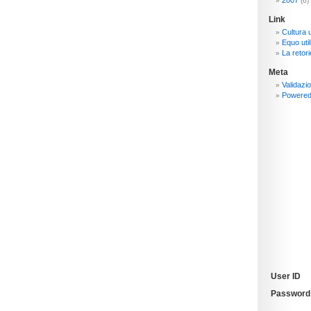
2007
(6)
Link
Cultura 
Equo util
La retori
Meta
Validazi
Powere
User ID
Password