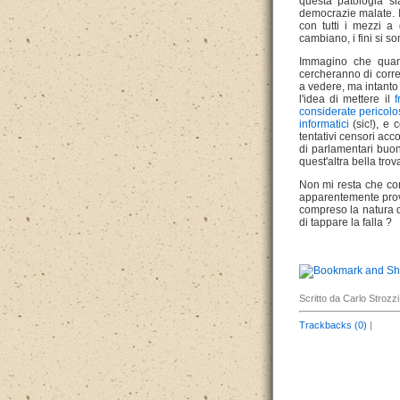
questa patologia s
democrazie malate. Il
con tutti i mezzi a 
cambiano, i fini si s
Immagino che quand
cercheranno di corre
a vedere, ma intanto
l'idea di mettere il
f
considerate pericolo
informatici
(sic!), e 
tentativi censori acco
di parlamentari buon
quest'altra bella trov
Non mi resta che c
apparentemente provo
compreso la natura d
di tappare la falla ?
Scritto da Carlo Strozzi
Trackbacks (0)
|