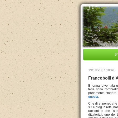
S
19/10/2007 18:41
Francobolli d'
E` ormai diventata u
ferie sotto l'ombrel
parlamento sfodera v
questa
.
Che dire, penso che t
siti e blog in rete, 
raccontato che l'all
dittatoriali, uno dei